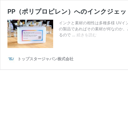
PP（ポリプロピレン）へのインクジェッ
インクと素材の相性は多種多様 UV
の製品であればその素材が何なのか、
PP（ポ
るので …
続きを読む
リ
プ
ロ
ピ
トップスタージャパン株式会社
レ
ン）
へ
の
イ
ン
ク
ジ
ェ
ッ
ト