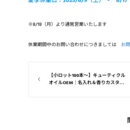
夏季休業日：2025/8/9（土）～ 8/1
※8/18（月）より通常営業
いたします
休業期間中のお問い合わせにつきましては
お
【小ロット100本〜】キューティクル
オイルOEM｜名入れ＆香りカスタム
でオリジナルネイルオイル｜トップス
タージャパン