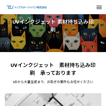
U
V
イ
ン
ク
ジ
ェ
ッ
ト
素
材
持
ち
込
み
印
刷
UVインクジェット 素材持ち込み印
刷 承っております
1点から大量生産まで、お急ぎの案件もお任せください