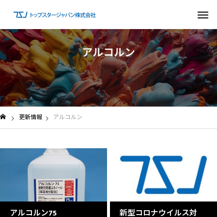
ア
ル
コ
ル
ン
更新情報
アルコルン
アルコルン75
新型コロナウイルス対