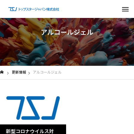
ア
ル
コ
ー
ル
ジ
ェ
ル
更新情報
アルコールジェル
新型コロナウイルス対