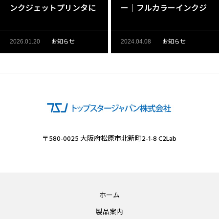
ンクジェットプリンタに
ー｜フルカラーインクジ
よるフルカラー印刷を小
ェット印刷対応
ロットから承っておりま
お知らせ
お知らせ
2026.01.20
2024.04.08
す│大阪・松原市
〒580-0025 大阪府松原市北新町2-1-8 C2Lab
ホーム
製品案内