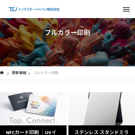
フ
ル
カ
ラ
ー
印
刷
更新情報
フルカラー印刷
NFCカード印刷 │UVイ
ステンレス スタンドミラ