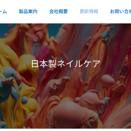
ーム
製品案内
会社概要
更新情報
お問い合
日
本
製
ネ
イ
ル
ケ
ア