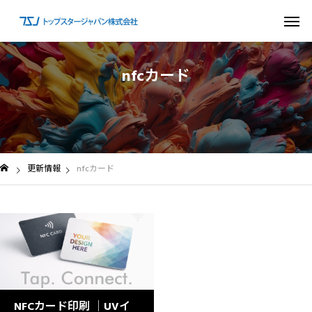
n
f
c
カ
ー
ド
更新情報
nfcカード
NFCカード印刷 │UVイ