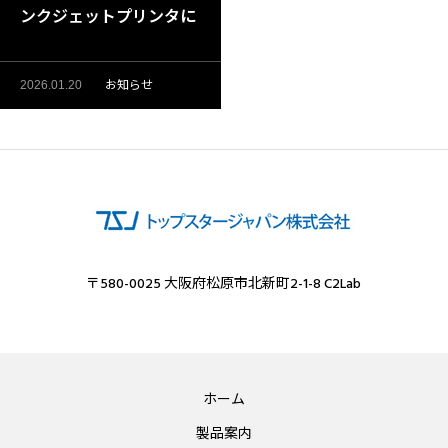
ンクジェットプリンタに
よるフルカラー印刷を小
ロットから承っておりま
お知らせ
2026.01.20
す│大阪・松原市
〒580-0025 大阪府松原市北新町2-1-8 C2Lab
ホーム
製品案内